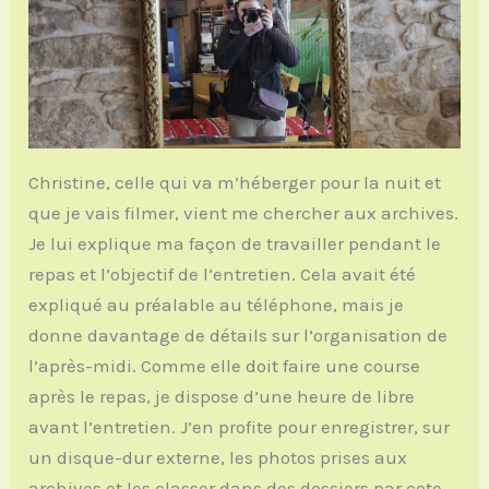
Christine, celle qui va m’héberger pour la nuit et
que je vais filmer, vient me chercher aux archives.
Je lui explique ma façon de travailler pendant le
repas et l’objectif de l’entretien. Cela avait été
expliqué au préalable au téléphone, mais je
donne davantage de détails sur l’organisation de
l’après-midi. Comme elle doit faire une course
après le repas, je dispose d’une heure de libre
avant l’entretien. J’en profite pour enregistrer, sur
un disque-dur externe, les photos prises aux
archives et les classer dans des dossiers par cote.